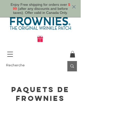
Enjoy Free shipping for orders over
$
99
(after any discounts and before
taxes). Offer valid in Canada Only.
Paquets de
Frownies