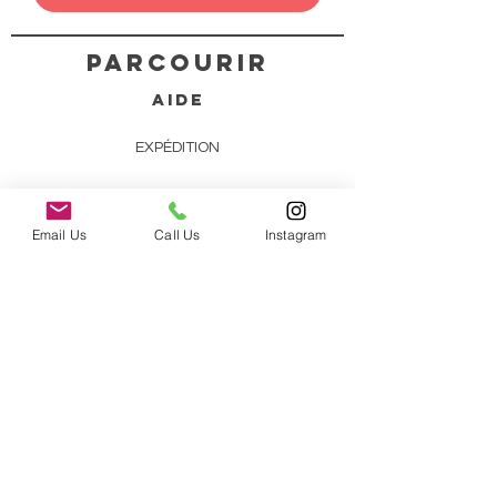
PARCOURIR
AIDE
EXPÉDITION
RETOURS
Email Us
Call Us
Instagram
À PROPOS DE NOUS
FAQ
CONTACT
866-886-3837
ventes @frowniescanada.ca