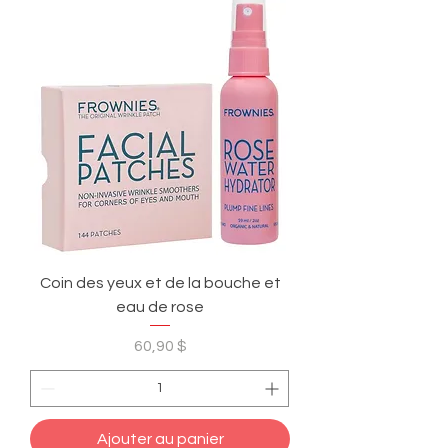
Coin des yeux et de la bouche et
eau de rose
Prix
60,90 $
Ajouter au panier