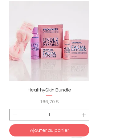
HealthySkin Bundle
Prix
166,70 $
Ajouter au panier