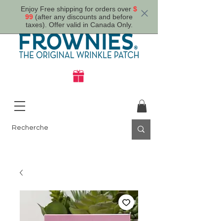
Enjoy Free shipping for orders over
$
99
(after any discounts and before
taxes). Offer valid in Canada Only.