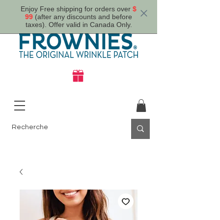
Enjoy Free shipping for orders over
$
99
(after any discounts and before
taxes). Offer valid in Canada Only.