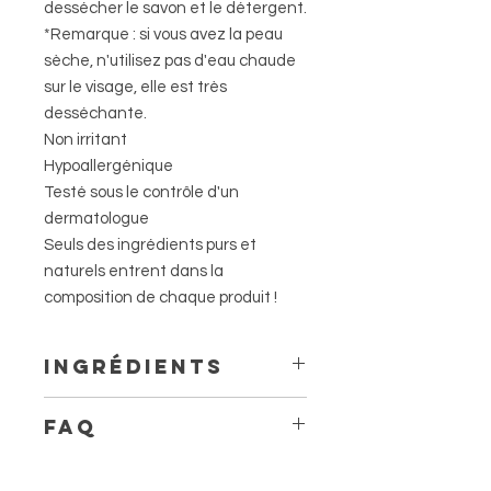
dessécher le savon et le détergent.
*Remarque : si vous avez la peau
sèche, n'utilisez pas d'eau chaude
sur le visage, elle est très
desséchante.
Non irritant
Hypoallergénique
Testé sous le contrôle d'un
dermatologue
Seuls des ingrédients purs et
naturels entrent dans la
composition de chaque produit !
Ingrédients
Decyl Polyglucoside est un nettoyant
FAQ
dérivé du sucre de noix de coco et
de maïs.
Q : Puis-je me démaquiller avec le
nettoyant visage Frownies ?