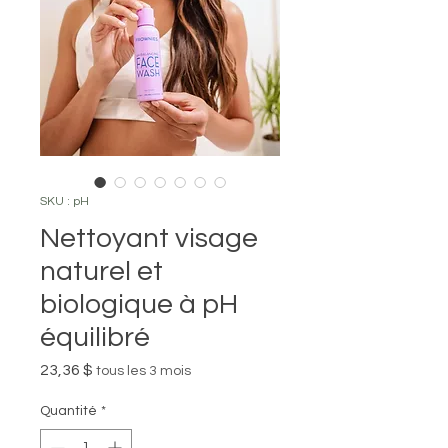
SKU : pH
Nettoyant visage
naturel et
biologique à pH
équilibré
Prix
23,36 $
tous les 3 mois
Quantité
*